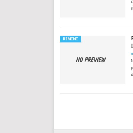
c
r
RIMINI
m
I
p
d