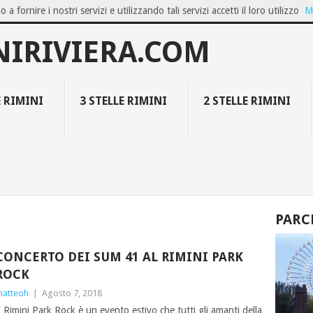
o a fornire i nostri servizi e utilizzando tali servizi accetti il loro utilizzo
M
OZIO ON...
GIUGNO A BELLARIA IGEA M...
FAMILY RESORT COLLECT
NIRIVIERA.COM
E RIMINI
3 STELLE RIMINI
2 STELLE RIMINI
PARC
CONCERTO DEI SUM 41 AL RIMINI PARK
ROCK
atteoh
|
Agosto 7, 2018
l Rimini Park Rock è un evento estivo che tutti gli amanti della