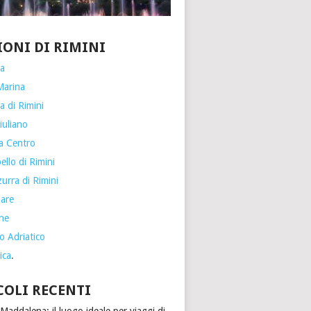
IONI DI RIMINI
ia
Marina
a di Rimini
iuliano
a Centro
llo di Rimini
urra di Rimini
are
one
o Adriatico
ica
.
COLI RECENTI
Maddalena: il luogo ideale per viaggi di