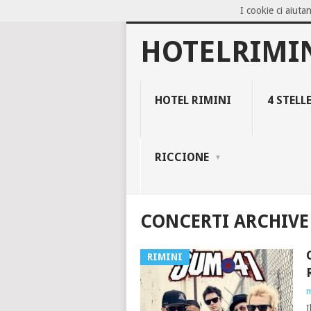
I cookie ci aiutan
NOW TRENDING:
BLOCCO 94, IL NEG
HOTELRIMI
HOTEL RIMINI
4 STELL
RICCIONE
CONCERTI ARCHIVE
RIMINI
m
I