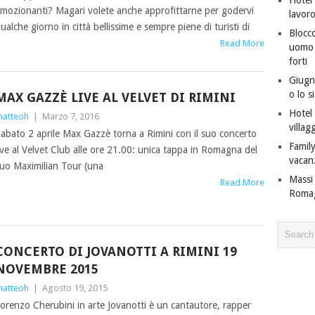
mozionanti? Magari volete anche approfittarne per godervi
lavor
ualche giorno in città bellissime e sempre piene di turisti di
Blocco
Read More
uomo c
forti
Giugno
o lo s
MAX GAZZÈ LIVE AL VELVET DI RIMINI
Hotel 
atteoh
|
Marzo 7, 2016
villagg
abato 2 aprile Max Gazzè torna a Rimini con il suo concerto
Family
ive al Velvet Club alle ore 21.00: unica tappa in Romagna del
vacan
uo Maximilian Tour (una
Massi 
Read More
Roma
CONCERTO DI JOVANOTTI A RIMINI 19
NOVEMBRE 2015
atteoh
|
Agosto 19, 2015
orenzo Cherubini in arte Jovanotti è un cantautore, rapper