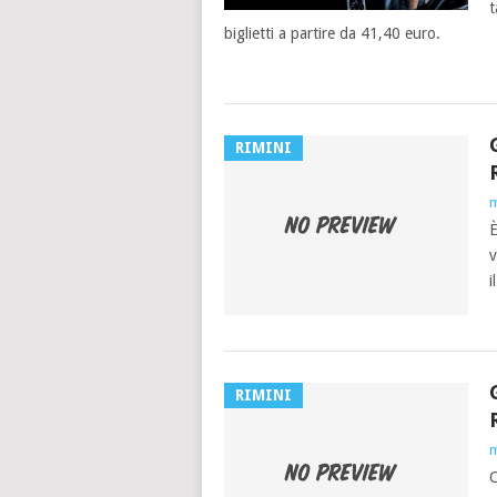
t
biglietti a partire da 41,40 euro.
RIMINI
m
È
v
i
RIMINI
m
C