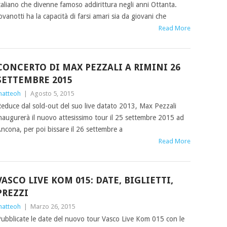
taliano che divenne famoso addirittura negli anni Ottanta.
ovanotti ha la capacità di farsi amari sia da giovani che
Read More
CONCERTO DI MAX PEZZALI A RIMINI 26
SETTEMBRE 2015
atteoh
|
Agosto 5, 2015
educe dal sold-out del suo live datato 2013, Max Pezzali
naugurerà il nuovo attesissimo tour il 25 settembre 2015 ad
ncona, per poi bissare il 26 settembre a
Read More
VASCO LIVE KOM 015: DATE, BIGLIETTI,
PREZZI
atteoh
|
Marzo 26, 2015
ubblicate le date del nuovo tour Vasco Live Kom 015 con le