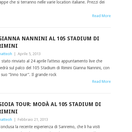
appe che si terranno nelle varie location italiane. Prezzi dei
Read More
GIANNA NANNINI AL 105 STADIUM DI
RIMINI
atteoh
|
Aprile 5, 2013
 stato rinviato al 24 aprile l’atteso appuntamento live che
edrà sul palco del 105 Stadium di Rimini Gianna Nannini, con
l suo “Inno tour”. Il grande rock
Read More
GIOIA TOUR: MODÀ AL 105 STADIUM DI
RIMINI
atteoh
|
Febbraio 21, 2013
onclusa la recente esperienza di Sanremo, che li ha visti