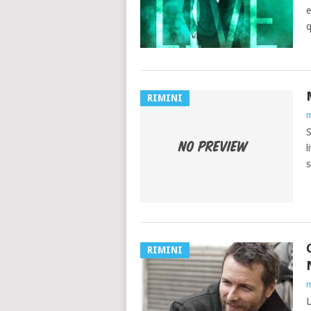
e
q
RIMINI
m
S
l
s
RIMINI
m
L