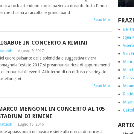
usica rock attendono con impazienza durante tutto l’anno
erchè chiama a raccolta le grandi band
FRAZ
Read More
Bellar
Igea 
LIGABUE IN CONCERTO A RIMINI
Viserb
atteoh
|
Agosto 9, 2017
San G
el cuore pulsante della splendida e suggestiva riviera
Marin
omagnola l’estate 2017 si preannuncia ricca di appuntamenti
Marebe
 di irrinunciabili eventi. All’interno di un diffuso e variegato
Rivazz
artellone, vi
Miram
Read More
Ricci
Misan
MARCO MENGONI IN CONCERTO AL 105
Cattol
STADIUM DI RIMINI
ARTI
atteoh
|
Luglio 18, 2016
iete appassionati di musica e siete alla ricerca di concerti
Hotel 