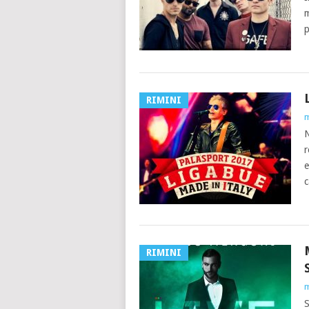
m
p
RIMINI
m
N
r
e
c
RIMINI
m
S