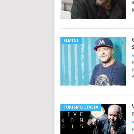
i
J
RIMINI
m
R
i
A
TURISMO ITALIA
m
P