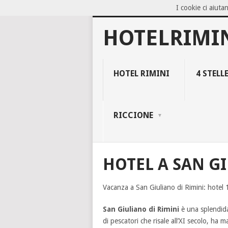
I cookie ci aiutan
NOW TRENDING:
BLOCCO 94, IL NEG
HOTELRIMI
HOTEL RIMINI
4 STELL
RICCIONE
HOTEL A SAN G
Vacanza a San Giuliano di Rimini: hotel 1,
San Giuliano di Rimini
è una splendida 
di pescatori che risale all’XI secolo, ha