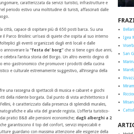
ngomare, caratterizzata da servizi turistici, infrastrutture e
nel periodo estivo una moltitudine di turisti, affascinati dalle
luogo.
FRAZ
Bellar
la città, capace di ospitare più di 650 posti barca. Su una
e il Parco Briolini: un’oasi di quiete che ospita al suo interno
Igea 
lteplici gli eventi organizzati dagli enti locali e dalle
Viserb
igo annoverare la
“festa de’ borg”
che si tiene ogni due anni,
San G
e celebra l’antica storia del Borgo. Un altro evento degno di
Marin
orso eno-gastronomico che promuove i prodotti della cucina
Marebe
tistico e culturale estremamente suggestivo, all’insegna della
Rivazz
Miram
fre una rassegna di spettacoli di musica e cabaret e giochi
Ricci
tti della ridente borgata. Dal punto di vista architettonico il
Misan
Fellini, è caratterizzato dalla presenza di splendidi murales,
Cattol
matografiche e alla vita del grande regista. L’offerta turistico-
a dai pratici B&B alle pensioni economiche;
dagli alberghi a 2
ARTI
 che garantiscono il top del confort, servizi impeccabili e
rutture guardano con massima attenzione alle esigenze della
Hotel 