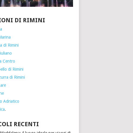
IONI DI RIMINI
ia
Marina
a di Rimini
iuliano
a Centro
llo di Rimini
urra di Rimini
are
one
o Adriatico
ica
.
COLI RECENTI
Maddalena: il luogo ideale per viaggi di