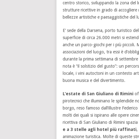
centro storico, sviluppando la zona del lu
strutture ricettive in grado di accogliere 
bellezze artistiche e paesaggistiche del 
E’ sede della Darsena, porto turistico del
superficie di circa 26.000 metri si estend
anche un parco-giochi per i più piccoli. Mo
associazioni del luogo, tra essi è d’obbl
durante la prima settimana di settembre 
nota è “il solstizio del gusto”: un perc
locale, i vini autoctoni in un contesto ar
buona musica e del divertimento.
L’estate di San Giuliano di Rimini
of
pirotecnici che illuminano le splendide no
borgo, reso famoso dall’illustre Federico 
molti dei quali si ispirano alle opere cine
ricettiva di San Giuliano di Rimini spazi
e a 3 stelle agli hotel più raffinati
,
animazione turistica. Molte di queste st