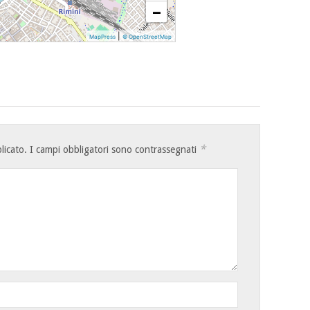
−
|
MapPress
© OpenStreetMap
*
licato.
I campi obbligatori sono contrassegnati