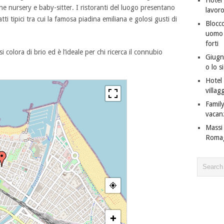
nche nursery e baby-sitter. I ristoranti del luogo presentano
lavor
atti tipici tra cui la famosa piadina emiliana e golosi gusti di
Blocco
uomo c
forti
si colora di brio ed è l’ideale per chi ricerca il connubio
Giugno
o lo s
Hotel 
villagg
Family
vacan
Massi 
Roma
+