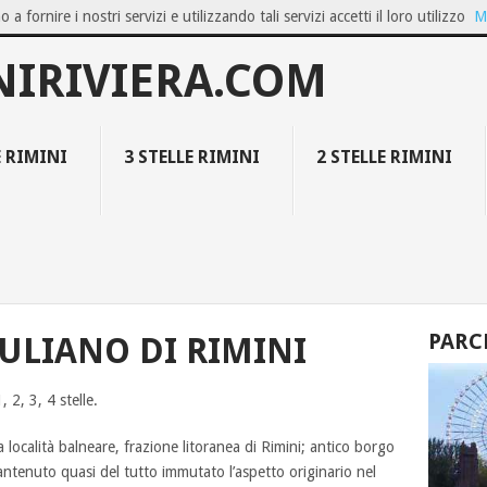
o a fornire i nostri servizi e utilizzando tali servizi accetti il loro utilizzo
M
OZIO ON...
GIUGNO A BELLARIA IGEA M...
FAMILY RESORT COLLECT
NIRIVIERA.COM
E RIMINI
3 STELLE RIMINI
2 STELLE RIMINI
PARC
IULIANO DI RIMINI
 2, 3, 4 stelle.
località balneare, frazione litoranea di Rimini; antico borgo
 mantenuto quasi del tutto immutato l’aspetto originario nel