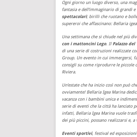
Ogni giorno un luogo diverso, una magi
fantasia e dell’immaginario di grandi e 
spettacolari
; birilli che ruotano e bo
supereroi che affascinano: Bellaria ige
Una settimana che si chiude nel più div
con i mattoncini Lego
. Il
Palazzo del
di una serie di costruzioni realizzate c
Group. Un evento in cui immergersi, far
consigli su come riprodurre le piccole o
Riviera.
Un’estate che ha inizio così non può che
ovviamente! Bellaria Igea Marina dedica
vacanza con i bambini unica e indimenti
serie di eventi che la città ha lanciato 
infatti, Bellaria Igea Marina vuole tras
dei più piccini, possano realizzarsi e, a
Eventi sportivi
, festival ed esposizioni