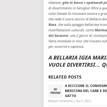
tibetane,
gite in barca
e
spettacoli pi
di divertimento in famiglia! Oltre a que
tutta l’estate fa risuonare sonore e gras
che vede il cuore storico di Bellaria di
Rosa
, che sulla spiaggia bellariese tro
manifestazioni culturali, come
Marina
dei Saraceni
, una 2 giorni di rivisitaz
fama mondiale in tour che trovano sul
per sonorità e capienza.
A BELLARIA IGEA MARIN
VUOLE DIVERTIRSI… Q
RELATED POSTS
A RICCIONE IL CONVEGN
MEDICINA DEL CANE E DE
GATTO
Nessun commento
|
Giu 1, 2012