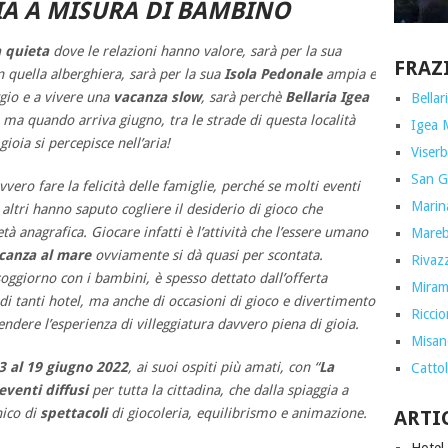
IA A MISURA DI BAMBINO
a quieta
dove le relazioni hanno valore, sarà per la sua
FRAZ
n quella alberghiera, sarà per la sua
Isola Pedonale
ampia e
ggio e a vivere una
vacanza slow
, sarà perchè
Bellaria Igea
Bellar
, ma quando arriva giugno, tra le strade di questa località
Igea 
gioia si percepisce nell’aria!
Viserb
San G
vero fare la felicità delle famiglie, perché se molti eventi
Marin
altri hanno saputo cogliere il desiderio di gioco che
tà anagrafica. Giocare infatti è l’attività che l’essere umano
Marebe
canza al mare
ovviamente si dà quasi per scontata.
Rivazz
oggiorno con i bambini, è spesso dettato dall’offerta
Miram
di tanti hotel, ma anche di occasioni di gioco e divertimento
Ricci
endere l’esperienza di villeggiatura davvero piena di gioia.
Misan
3 al 19 giugno 2022
, ai suoi ospiti più amati, con “
La
Cattol
eventi diffusi
per tutta la cittadina, che dalla spiaggia a
nico di
spettacoli
di giocoleria, equilibrismo e animazione.
ARTI
Hotel 