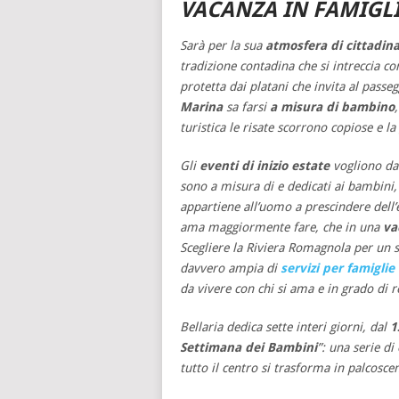
VACANZA IN FAMIGL
Sarà per la sua
atmosfera di cittadin
tradizione contadina che si intreccia co
protetta dai platani che invita al passe
Marina
sa farsi
a misura di bambino
turistica le risate scorrono copiose e la 
Gli
eventi di inizio estate
vogliono dav
sono a misura di e dedicati ai bambini, 
appartiene all’uomo a prescindere dell’e
ama maggiormente fare, che in una
va
Scegliere la Riviera Romagnola per un s
davvero ampia di
servizi per famiglie
da vivere con chi si ama e in grado di r
Bellaria dedica sette interi giorni, dal
1
Settimana dei Bambini
”: una serie di
tutto il centro si trasforma in palcosce