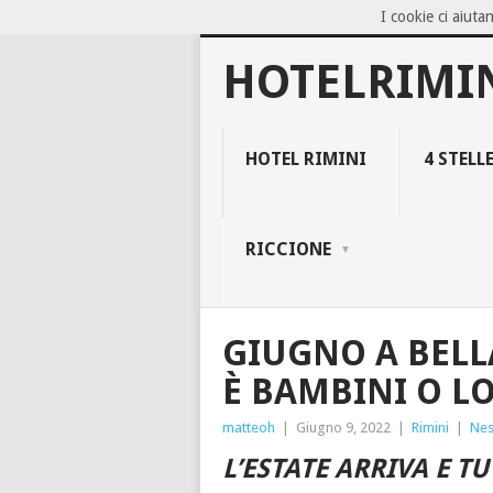
I cookie ci aiutan
NOW TRENDING:
BLOCCO 94, IL NEG
HOTELRIMI
HOTEL RIMINI
4 STELL
RICCIONE
GIUGNO A BELLA
È BAMBINI O LO
matteoh
|
Giugno 9, 2022
|
Rimini
|
Ne
L’ESTATE ARRIVA E T