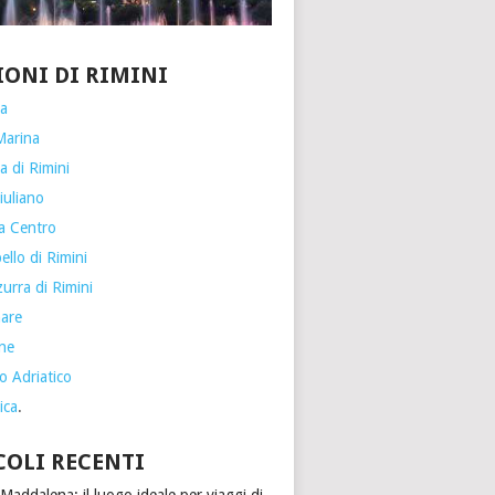
IONI DI RIMINI
ia
Marina
a di Rimini
iuliano
a Centro
llo di Rimini
urra di Rimini
are
one
o Adriatico
ica
.
COLI RECENTI
Maddalena: il luogo ideale per viaggi di