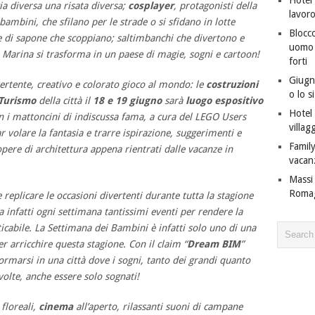
a diversa una risata diversa;
cosplayer
, protagonisti della
lavor
bambini, che sfilano per le strade o si sfidano in lotte
Blocco
lle di sapone che scoppiano; saltimbanchi che divertono e
uomo c
a Marina si trasforma in un paese di magie, sogni e cartoon!
forti
Giugno
ertente, creativo e colorato gioco al mondo: le
costruzioni
o lo s
 Turismo
della città il
18 e 19 giugno
sarà
luogo espositivo
Hotel 
on i mattoncini di indiscussa fama, a cura del LEGO Users
villagg
 volare la fantasia e trarre ispirazione, suggerimenti e
Family
pere di architettura appena rientrati dalle vacanze in
vacan
Massi 
Roma
 replicare le occasioni divertenti durante tutta la stagione
 infatti ogni settimana tantissimi eventi per rendere la
cabile. La Settimana dei Bambini è infatti solo uno di una
per arricchire questa stagione. Con il claim “
Dream BIM
”
formarsi in una città dove i sogni, tanto dei grandi quanto
 volte, anche essere solo sognati!
 floreali,
cinema
all’aperto, rilassanti suoni di campane