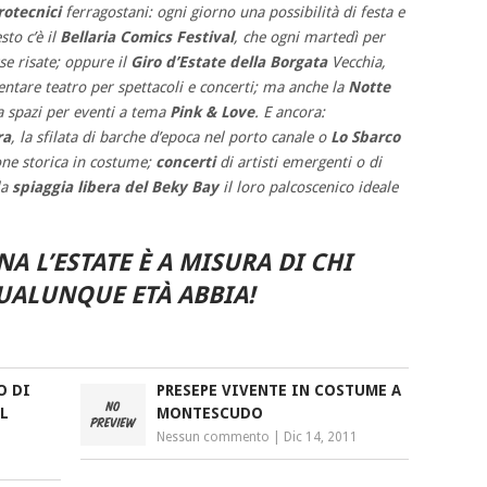
rotecnici
ferragostani: ogni giorno una possibilità di festa e
sto c’è il
Bellaria Comics Festival
, che ogni martedì per
se risate; oppure il
Giro d’Estate della Borgata
Vecchia,
ventare teatro per spettacoli e concerti; ma anche la
Notte
va spazi per eventi a tema
Pink & Love
. E ancora:
ra
, la sfilata di barche d’epoca nel porto canale o
Lo Sbarco
ione storica in costume;
concerti
di artisti emergenti o di
la
spiaggia libera del Beky Bay
il loro palcoscenico ideale
A L’ESTATE È A MISURA DI CHI
UALUNQUE ETÀ ABBIA!
O DI
PRESEPE VIVENTE IN COSTUME A
L
MONTESCUDO
Nessun commento
|
Dic 14, 2011