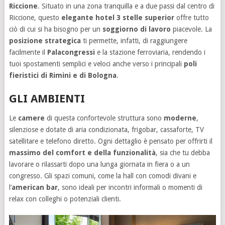
Riccione
. Situato in una zona tranquilla e a due passi dal centro di
Riccione, questo
elegante hotel 3 stelle superior
offre tutto
ciò di cui si ha bisogno per un
soggiorno di lavoro
piacevole. La
posizione strategica
ti permette, infatti, di raggiungere
facilmente il
Palacongressi
e la stazione ferroviaria, rendendo i
tuoi spostamenti semplici e veloci anche verso i principali
poli
fieristici di Rimini e di Bologna
.
GLI AMBIENTI
Le
camere
di questa confortevole struttura sono
moderne
,
silenziose e dotate di aria condizionata, frigobar, cassaforte, TV
satellitare e telefono diretto. Ogni dettaglio è pensato per offrirti il
massimo del comfort e della funzionalità
, sia che tu debba
lavorare o rilassarti dopo una lunga giornata in fiera o a un
congresso. Gli spazi comuni, come la hall con comodi divani e
l’
american
bar
, sono ideali per incontri informali o momenti di
relax con colleghi o potenziali clienti.