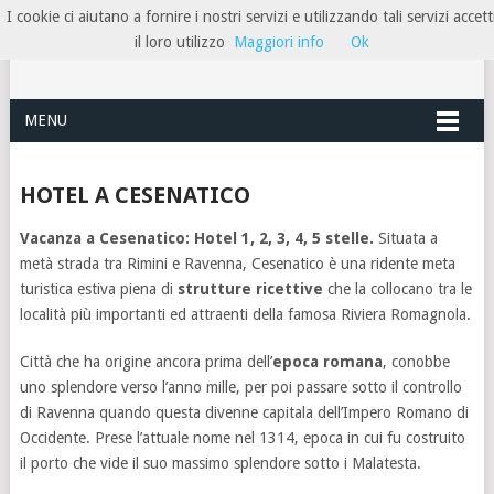
I cookie ci aiutano a fornire i nostri servizi e utilizzando tali servizi accett
HOTELRIMINIRIVIERA
il loro utilizzo
Maggiori info
Ok
MENU
HOTEL A CESENATICO
Vacanza a Cesenatico: Hotel 1, 2, 3, 4, 5 stelle
.
Situata a
metà strada tra Rimini e Ravenna, Cesenatico è una ridente meta
turistica estiva piena di
strutture ricettive
che la collocano tra le
località più importanti ed attraenti della famosa Riviera Romagnola.
Città che ha origine ancora prima dell’
epoca romana
, conobbe
uno splendore verso l’anno mille, per poi passare sotto il controllo
di Ravenna quando questa divenne capitala dell’Impero Romano di
Occidente. Prese l’attuale nome nel 1314, epoca in cui fu costruito
il porto che vide il suo massimo splendore sotto i Malatesta.