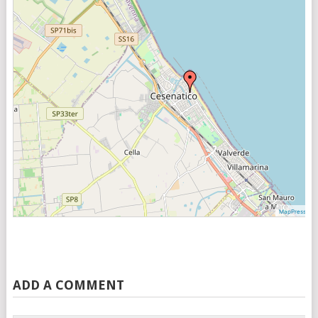
|
MapPress
©
ADD A COMMENT