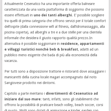
Attualmente Cesenatico ha una importante offerta balneare
caratterizzata da una vasta piattaforma di soggiorno che possono
essere effettuati in
uno dei tanti alberghi
. E’ possibile scegliere
tra quelli di prima categoria che offrono servizi per il totale comfort
dell’ospite (dalla connessione wifi al fitness, dall’idromassaggio, alla
piscina coperta), ad alberghi a tre e a due stelle per una clientela
informale che desidera il giusto rapporto qualità prezzo.In
alternativa è possibile soggiornare in
residence, appartamenti
e villaggi turistici nonchè beb & breakfast
, adatti ad un
pubblico meno esigente che bada di più alla economicità della
vacanza.
Per tutti sono a disposizione trattorie e ristoranti dove assaggiare i
manicaretti della cucina locale magari accompagnato dal noto
Sangiovese prodotto nei dintorni.
Capitolo a parte meritano i
divertimenti di Cesenatico ad
iniziare dal suo mare
: tanti, infatti, sono gli stabilimenti che
offrono la possibilità di praticare beach volley, beach soccer, corsi
di nuoto. Molti sono dotati di animazione e kinder garden con