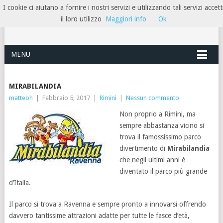
I cookie ci aiutano a fornire i nostri servizi e utilizzando tali servizi accett
HOTELRIMINIRIVIERA
il loro utilizzo
Maggiori info
Ok
MENU
MIRABILANDIA
matteoh
|
Febbraio 5, 2017
|
Rimini
|
Nessun commento
Non proprio a Rimini, ma
sempre abbastanza vicino si
trova il famossissimo parco
divertimento di
Mirabilandia
che negli ultimi anni è
diventato il parco più grande
d’Italia.
Il parco si trova a Ravenna e sempre pronto a innovarsi offrendo
davvero tantissime attrazioni adatte per tutte le fasce d’età,