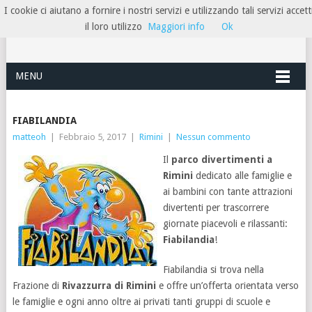
I cookie ci aiutano a fornire i nostri servizi e utilizzando tali servizi accett
HOTELRIMINIRIVIERA
il loro utilizzo
Maggiori info
Ok
MENU
FIABILANDIA
matteoh
|
Febbraio 5, 2017
|
Rimini
|
Nessun commento
Il
parco divertimenti a
Rimini
dedicato alle famiglie e
ai bambini con tante attrazioni
divertenti per trascorrere
giornate piacevoli e rilassanti:
Fiabilandia
!
Fiabilandia si trova nella
Frazione di
Rivazzurra di Rimini
e offre un’offerta orientata verso
le famiglie e ogni anno oltre ai privati tanti gruppi di scuole e