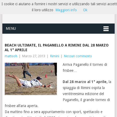
I cookie ci aiutano a fornire i nostri servizi e utilizzando tali servizi accett
HOTELRIMINIRIVIERA
il loro utilizzo
Maggiori info
Ok
MENU
BEACH ULTIMATE, IL PAGANELLO A RIMINI DAL 28 MARZO
AL 1° APRILE
matteoh
|
Marzo 27, 2013
|
Rimini
|
Nessun commento
Arriva Paganello il torneo di
frisbee…
Dal 28 marzo al 1° aprile,
la
spiaggia di Rimini ospita la
ventitreesima edizione del
Paganello, il grande torneo di
frisbee all’aria aperta.
Da mattino fino a sera appuntamento con sport, spettacolo e