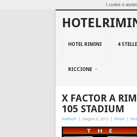
I cookie ci aiutan
NOW TRENDING:
BLOCCO 94, IL NEG
HOTELRIMI
HOTEL RIMINI
4 STELL
RICCIONE
X FACTOR A RIM
105 STADIUM
matteoh
|
Giugno 6, 2012
|
Rimini
|
Ne