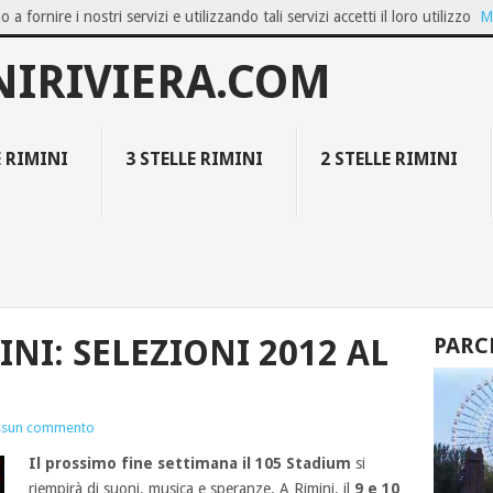
o a fornire i nostri servizi e utilizzando tali servizi accetti il loro utilizzo
M
OZIO ON...
GIUGNO A BELLARIA IGEA M...
FAMILY RESORT COLLECT
NIRIVIERA.COM
E RIMINI
3 STELLE RIMINI
2 STELLE RIMINI
INI: SELEZIONI 2012 AL
PARC
ssun commento
Il prossimo fine settimana il 105 Stadium
si
riempirà di suoni, musica e speranze. A Rimini, il
9 e 10