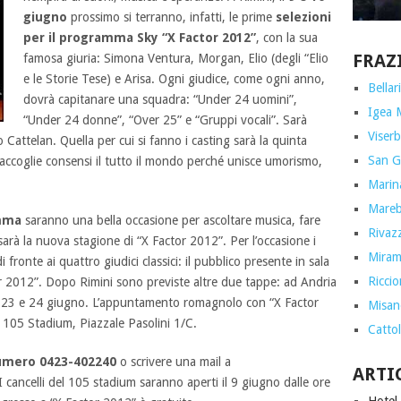
giugno
prossimo si terranno, infatti, le prime
selezioni
per il programma Sky “X Factor 2012”
, con la sua
FRAZ
famosa giuria: Simona Ventura, Morgan, Elio (degli “Elio
e le Storie Tese) e Arisa. Ogni giudice, come ogni anno,
Bellar
dovrà capitanare una squadra: “Under 24 uomini”,
Igea 
“Under 24 donne”, “Over 25” e “Gruppi vocali”. Sarà
Viserb
Cattelan. Quella per cui si fanno i casting sarà la quinta
San G
accoglie consensi il tutto il mondo perché unisce umorismo,
Marin
Marebe
amma
saranno una bella occasione per ascoltare musica, fare
Rivazz
sarà la nuova stagione di “X Factor 2012”. Per l’occasione i
Miram
 fronte ai quattro giudici classici: il pubblico presente in sala
Ricci
ctor 2012”. Dopo Rimini sono previste altre due tappe: ad Andria
22, 23 e 24 giugno. L’appuntamento romagnolo con “X Factor
Misan
 105 Stadium, Piazzale Pasolini 1/C.
Cattol
umero 0423-402240
o scrivere una mail a
ARTI
 I cancelli del 105 stadium saranno aperti il 9 giugno dalle ore
Hotel 