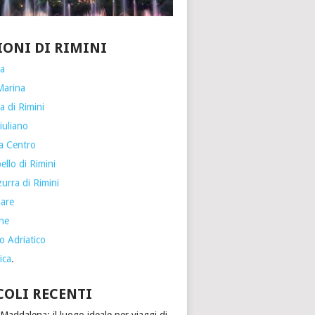
IONI DI RIMINI
ia
Marina
a di Rimini
iuliano
a Centro
llo di Rimini
urra di Rimini
are
one
o Adriatico
ica
.
COLI RECENTI
Maddalena: il luogo ideale per viaggi di