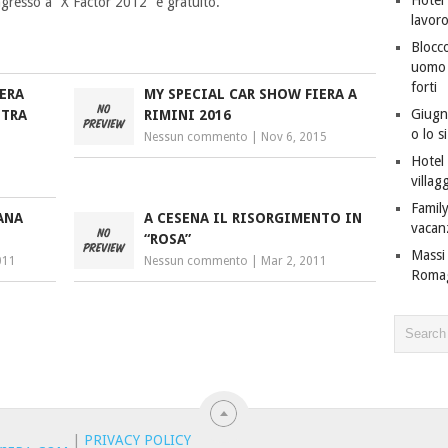
ngresso a “X Factor 2012” è gratuito.
lavor
Blocco
uomo c
forti
IERA
MY SPECIAL CAR SHOW FIERA A
Giugno
 TRA
RIMINI 2016
o lo s
Nessun commento
|
Nov 6, 2015
Hotel 
villagg
Family
ANA
A CESENA IL RISORGIMENTO IN
vacan
“ROSA”
Massi 
011
Nessun commento
|
Mar 2, 2011
Roma
|
PRIVACY POLICY