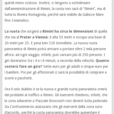
quindi meno costoso. Inoltre, ci tengono a sottolineare
dall’amministrazione di Rimini, la ruota non sarà di “Rimini”, ma di
tutta la Riviera Romagnola, perché sarà visibile da Gabicce Mare
fino Cesenatico.
La ruota
che sorgerà a
Rimini ha circa le dimensioni
di quella
che sta al
Prater a Vienna
: è alta 55 metri e occupa una base di
20 metri per 25. E pesa ben 320 tonnellate. La nuova ruota
panoramica di Rimini potrà arrivare a portare oltre 2 mila persone
all’ora: ad ogni viaggio, infatti, può caricare più di 250 persone. I
giri dureranno tra i 4 e i 6 minuti, a seconda della velocità.
Quanto
costerà fare un giro?
Sette euro per gli adulti e cinque euro per
i bambini. Poi per gli affezionati ci sarà la possibilità di comprare a
sconti e pacchetti.
Ora il solo dubbio è se la nuova e grande ruota panoramica creerà
dei problemi al traffico a Rimini. Gli esercenti chiedono, infatti, che
la zona adiacente a Piazzale Boscovich non diventi tutta pedonale.
Da Confcommercio assicurano che gli esercenti della zona sono
d’accordo, perché la ruota panoramica dovrebbe aumentare il