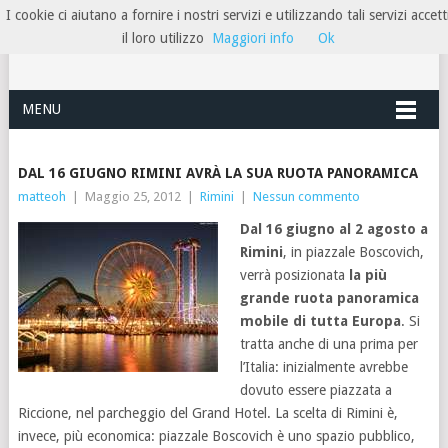
I cookie ci aiutano a fornire i nostri servizi e utilizzando tali servizi accett
HOTELRIMINIRIVIERA
il loro utilizzo
Maggiori info
Ok
MENU
DAL 16 GIUGNO RIMINI AVRÀ LA SUA RUOTA PANORAMICA
matteoh
|
Maggio 25, 2012
|
Rimini
|
Nessun commento
Dal 16 giugno al 2 agosto a
Rimini
, in piazzale Boscovich,
verrà posizionata
la più
grande ruota panoramica
mobile di tutta Europa
. Si
tratta anche di una prima per
l’Italia: inizialmente avrebbe
dovuto essere piazzata a
Riccione, nel parcheggio del Grand Hotel. La scelta di Rimini è,
invece, più economica: piazzale Boscovich è uno spazio pubblico,