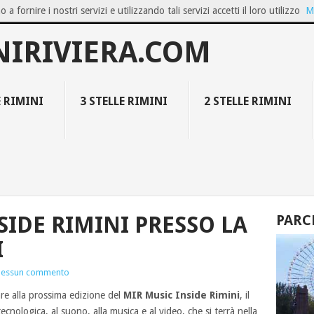
o a fornire i nostri servizi e utilizzando tali servizi accetti il loro utilizzo
M
OZIO ON...
GIUGNO A BELLARIA IGEA M...
FAMILY RESORT COLLECT
NIRIVIERA.COM
E RIMINI
3 STELLE RIMINI
2 STELLE RIMINI
SIDE RIMINI PRESSO LA
PARC
I
essun commento
re alla prossima edizione del
MIR Music Inside Rimini
, il
cnologica, al suono, alla musica e al video, che si terrà nella