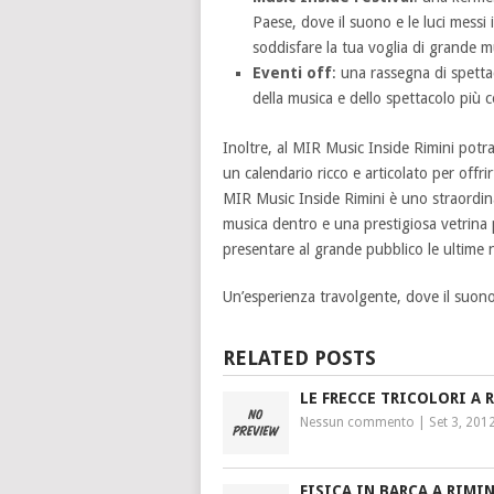
Paese, dove il suono e le luci messi
soddisfare la tua voglia di grande mu
Eventi off
: una rassegna di spettac
della musica e dello spettacolo più 
Inoltre, al MIR Music Inside Rimini potra
un calendario ricco e articolato per offri
MIR Music Inside Rimini è uno straordina
musica dentro e una prestigiosa vetrina 
presentare al grande pubblico le ultime n
Un’esperienza travolgente, dove il suon
RELATED POSTS
LE FRECCE TRICOLORI A 
Nessun commento
|
Set 3, 201
FISICA IN BARCA A RIMI