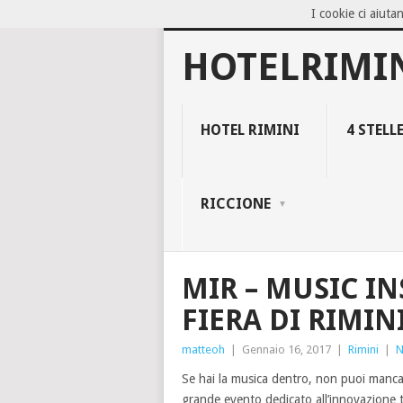
I cookie ci aiutan
NOW TRENDING:
BLOCCO 94, IL NEG
HOTELRIMI
HOTEL RIMINI
4 STELL
RICCIONE
MIR – MUSIC IN
FIERA DI RIMIN
matteoh
|
Gennaio 16, 2017
|
Rimini
|
N
Se hai la musica dentro, non puoi manca
grande evento dedicato all’innovazione te