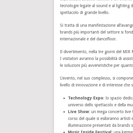
tecnologie legate al sound e al lighting 
spettacolo di grande livello.
Si tratta di una manifestazione all’avan
brands più importanti del settore si fon
internazionale e del dancefloor.
Il divertimento, nella tre giorni del MIR 
I visitatori avranno la possibilità di assis
le soluzioni più avveniristiche per quanto
L’evento, nel suo complesso, si compone 
livello di innovazione e di interesse che 
Technology Expo
: lo spazio dedic
universo dello spettacolo e della mus
Live Show
: un mega concerto live t
corso del quale si esibiranno artisti 
illuminazione presentati da brands s
Music Inside Festival
: una kermes