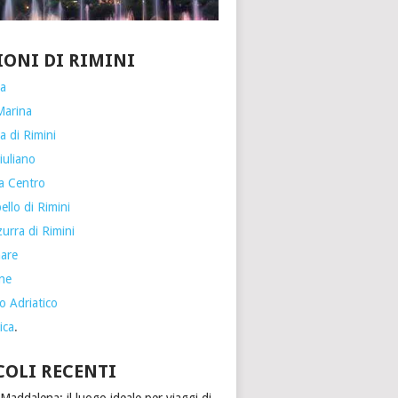
IONI DI RIMINI
ia
Marina
a di Rimini
iuliano
a Centro
llo di Rimini
urra di Rimini
are
one
o Adriatico
ica
.
COLI RECENTI
Maddalena: il luogo ideale per viaggi di