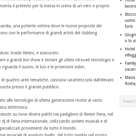
diventa il pretesto per la messa in scena di un vero e proprio
lavor
Blocco
uomo c
guardia, una potente vetrina dove le nuove proposte dei
forti
dono con le performance di grandi artisti del clubbing
Giugno
o lo s
Hotel 
Music Inside Rimini, è assicurato.
villagg
tere a grandi live show e testare gli ultimi ritrovati tecnologici e
Family
 riguarda il suono, le luci e le proiezioni video.
vacan
Massi 
di quattro aree tematiche, ciascuna caratterizzata dall’elevato
Roma
suscita presso il grande pubblico:
ato alle tecnologie di ultima generazione rivolte al vasto
ica elettronica.
enuto su nove diversi palchi nei padiglioni di Rimini Fiera, nel
e dj di fama internazionale, utilizzando sistemi musicali e di
pecializzati provenienti da tutto il mondo.
se musicale di assoluto livello, del tutto inedita nel nostro