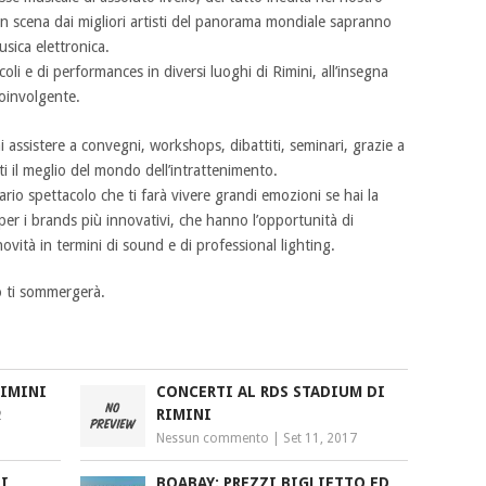
 in scena dai migliori artisti del panorama mondiale sapranno
sica elettronica.
oli e di performances in diversi luoghi di Rimini, all’insegna
coinvolgente.
i assistere a convegni, workshops, dibattiti, seminari, grazie a
rti il meglio del mondo dell’intrattenimento.
rio spettacolo che ti farà vivere grandi emozioni se hai la
per i brands più innovativi, che hanno l’opportunità di
ovità in termini di sound e di professional lighting.
o ti sommergerà.
RIMINI
CONCERTI AL RDS STADIUM DI
RIMINI
2
Nessun commento
|
Set 11, 2017
NI
BOABAY: PREZZI BIGLIETTO ED