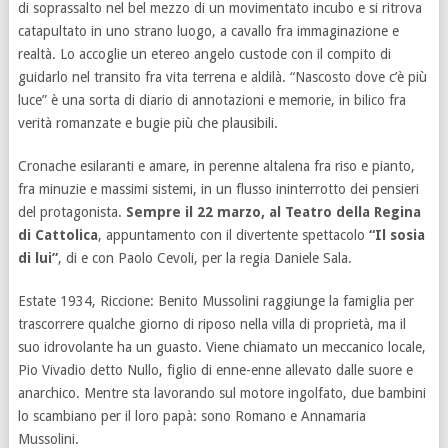
di soprassalto nel bel mezzo di un movimentato incubo e si ritrova
catapultato in uno strano luogo, a cavallo fra immaginazione e
realtà. Lo accoglie un etereo angelo custode con il compito di
guidarlo nel transito fra vita terrena e aldilà. “Nascosto dove c’è più
luce” è una sorta di diario di annotazioni e memorie, in bilico fra
verità romanzate e bugie più che plausibili.
Cronache esilaranti e amare, in perenne altalena fra riso e pianto,
fra minuzie e massimi sistemi, in un flusso ininterrotto dei pensieri
del protagonista.
Sempre il 22 marzo, al Teatro della Regina
di Cattolica
, appuntamento con il divertente spettacolo
“Il sosia
di lui”
, di e con Paolo Cevoli, per la regia Daniele Sala.
Estate 1934, Riccione: Benito Mussolini raggiunge la famiglia per
trascorrere qualche giorno di riposo nella villa di proprietà, ma il
suo idrovolante ha un guasto. Viene chiamato un meccanico locale,
Pio Vivadio detto Nullo, figlio di enne-enne allevato dalle suore e
anarchico. Mentre sta lavorando sul motore ingolfato, due bambini
lo scambiano per il loro papà: sono Romano e Annamaria
Mussolini.