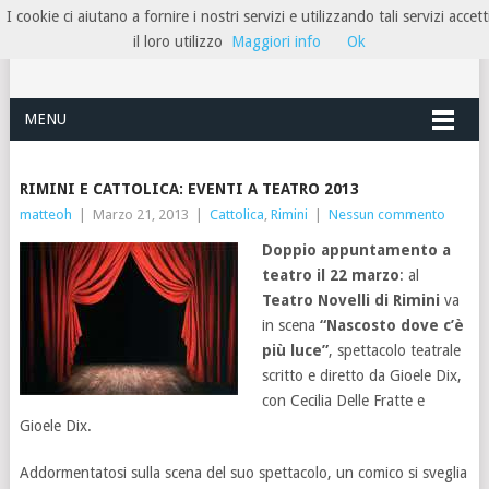
I cookie ci aiutano a fornire i nostri servizi e utilizzando tali servizi accett
HOTELRIMINIRIVIERA
il loro utilizzo
Maggiori info
Ok
MENU
RIMINI E CATTOLICA: EVENTI A TEATRO 2013
matteoh
|
Marzo 21, 2013
|
Cattolica
,
Rimini
|
Nessun commento
Doppio appuntamento a
teatro il 22 marzo
: al
Teatro Novelli di Rimini
va
in scena
“Nascosto dove c’è
più luce”
, spettacolo teatrale
scritto e diretto da Gioele Dix,
con Cecilia Delle Fratte e
Gioele Dix.
Addormentatosi sulla scena del suo spettacolo, un comico si sveglia