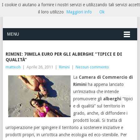
I cookie ci aiutano a fornire i nostri servizi e utilizzando tali servizi accett
HOTELRIMINIRIVIERA
il loro utilizzo
Maggiori info
Ok
MENU
RIMINI: 70MILA EURO PER GLI ALBERGHI “TIPICI E DI
QUALITÀ”
matteoh
|
Aprile 26, 2011
|
Rimini
|
Nessun commento
La
Camera di Commercio di
Rimini
ha appena lanciato
un’iniziativa che intende
promuovere gli
alberghi
“tipici
e di qualità” sul territorio in
grado, anche, di diffondere i
prodotti locali. Si tratta di
un’operazione per spingere il territorio a sostenere iniziative e
prodotti propri, in un’ottica anche ecologia ed eco-stenibile. Per