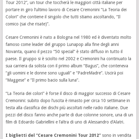
Tour 2012”, un tour che toccherà le maggiori città italiane per
portare in giro l’ultimo lavoro di Cesare Cremonini “La Teoria dei
Colori” che contiene il singolo che tutti stiamo ascoltando, “Il
comico (sai che risate)”.
Cesare Cremonini è nato a Bologna nel 1980 ed è diventato molto
famoso come leader del gruppo Lunapop alla fine degli anni
Novanta, quano il pezzo “50 special” è stato diffuso in tutto il
paese. Il gruppo si è sciolto nel 2002 e Cremonini ha continuato la
sua carriera da solista con il primo album “Bagus”, che conteneva
“gli uomini e le donne sono uguali” e “PadreMadre”. Uscirà poi
“Maggese” e “Il primo bacio sulla luna”.
“La Teoria dei colori” è forse il disco di maggior successo di Cesare
Cremonini: subito dopo l’uscita è rimasto per circa 10 settimane in
testa alla classifica dei dischi più ascoltati nelle radio italiane. Due
pezzi del disco fanno anche parte di due colonne sonore, una di un
film di Edoardo Gabriellini e l’altra di uno di Alessandro d’Alatri.
I biglietti del “Cesare Cremonini Tour 2012”
sono in vendita