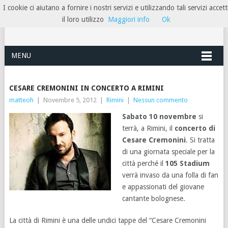
I cookie ci aiutano a fornire i nostri servizi e utilizzando tali servizi accett
HOTELRIMINIRIVIERA
il loro utilizzo
Maggiori info
Ok
MENU
CESARE CREMONINI IN CONCERTO A RIMINI
matteoh
|
Novembre 5, 2012
|
Rimini
|
Nessun commento
Sabato 10 novembre
si
terrà, a Rimini, il
concerto di
Cesare Cremonini
. Si tratta
di una giornata speciale per la
città perché il
105 Stadium
verrà invaso da una folla di fan
e appassionati del giovane
cantante bolognese.
La città di Rimini è una delle undici tappe del “Cesare Cremonini