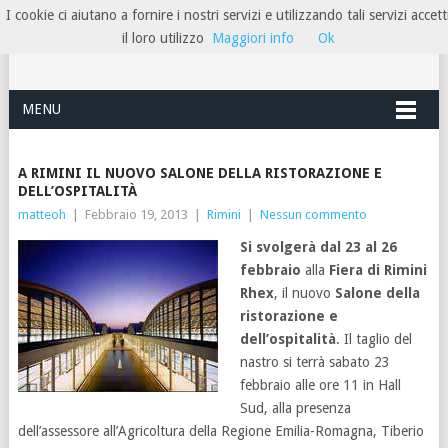
I cookie ci aiutano a fornire i nostri servizi e utilizzando tali servizi accett
HOTELRIMINIRIVIERA
il loro utilizzo
Maggiori info
Ok
MENU
A RIMINI IL NUOVO SALONE DELLA RISTORAZIONE E
DELL’OSPITALITÀ
matteoh
|
Febbraio 19, 2013
|
Rimini
|
Nessun commento
Si svolgerà dal 23 al 26
febbraio
alla
Fiera di Rimini
Rhex
, il nuovo
Salone della
ristorazione e
dell’ospitalità
. Il taglio del
nastro si terrà sabato 23
febbraio alle ore 11 in Hall
Sud, alla presenza
dell’assessore all’Agricoltura della Regione Emilia-Romagna, Tiberio