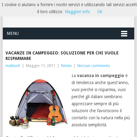
I cookie ci aiutano a fornire i nostri servizi e utilizzando tali servizi accett
HOTELRIMINIRIVIERA
il loro utilizzo
Maggiori info
Ok
MENU
VACANZE IN CAMPEGGIO: SOLUZIONE PER CHI VUOLE
RISPARMARE
matteoh
|
Maggio 11, 2011
|
Rimini
|
Nessun commento
La
vacanza in campeggio
è
di tendenza anche quest’anno,
vuoi perché si risparmia, vuoi
perché gli italiani sembrano
apprezzare sempre di più
soluzioni che favoriscono il
contatto con la natura nella più
assoluta semplicità.