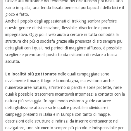
Grazie alla diffusione del fenomeno del cicloturismo poi basta uno
zaino in spalla, una tenda fissata bene sul portapacchi della bici e il
gioco è fatto.
Anche il popolo degli appassionati di trekking sembra preferire
questo genere di sistemazione, flessibile, divertente e poco
impegnativa. Oggi poi il web aiuta a cercare in tutta comodità la
struttura che più ci soddisfa grazie alla presenza di siti sempre più
dettagliati con i quali, nei periodi di maggiore afflusso, è possibile
scegliere e prenotare il posto tenda evitando di restare a bocca
asciutta.
Le località più gettonate
nelle quali campeggiare sono
ovviamente il mare, il lago e la montagna, ma esistono anche
numerose aree naturali, all’interno di parchi e zone protette, nelle
quali è possibile trascorrere incantevoli intermezzi a contatto con la
natura più selvaggia. In ogni modo esistono guide cartacee
dettagliatissime attraverso le quali è possibile individuare i
campeggi presenti in Italia e in Europa con tanto di mappe,
descrizioni delle strutture e indirizzi da inserire direttamente nel
navigatore, uno strumento sempre più piccolo e indispensabile per