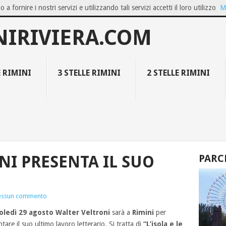
o a fornire i nostri servizi e utilizzando tali servizi accetti il loro utilizzo
M
OZIO ON...
GIUGNO A BELLARIA IGEA M...
FAMILY RESORT COLLECT
NIRIVIERA.COM
E RIMINI
3 STELLE RIMINI
2 STELLE RIMINI
NI PRESENTA IL SUO
PARC
essun commento
oledì 29 agosto Walter Veltroni
sarà a
Rimini
per
tare il suo ultimo lavoro letterario. Si tratta di
“L’isola e le