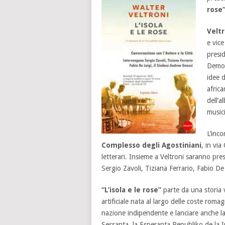
rose
Veltr
e vice
presi
Democr
idee 
afric
dell’a
musici
L’inco
Complesso degli Agostiniani
, in via
letterari. Insieme a Veltroni saranno pres
Sergio Zavoli, Tiziana Ferrario, Fabio De
“L’isola e le rose”
parte da una storia v
artificiale nata al largo delle coste romagn
nazione indipendente e lanciare anche la 
Sessanta, la Esperanta Republiko de la 