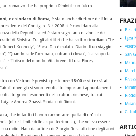
”
, un romanzo che ha proprio a Rimini il suo fulcro.
oni, ex sindaco di Rom
a, è stato anche direttore de l’Unità
FRAZ
 presidente del Consiglio. Nel 2008 si è candidato alla
Bellar
denza della Repubblica ed è stato segretario nazionale dei
Igea 
atici di Sinistra. Tra gli altri libri che ha scritto ricordiamo “Le
Viserb
di Robert Kennedy”, “Forse Dio è malato. Diario di un viaggio
ano”, “Quando cade l’acrobata, entrano i clown”, “La scoperta
San G
lba” e “Il disco del mondo. Vita breve di Luca Flores,
Marin
sta”.
Marebe
Rivazz
ntro con Veltroni è previsto per le
ore 18:00 e si terrà al
Miram
 Cairoli, dove già si sono tenuti altri importanti appuntamenti
enti altri grandi esponenti della cultura riminese, tra cui
Ricci
 Luigi e Andrea Gnassi, Sindaco di Rimini.
Misan
Cattol
era, che in tanti ci hanno raccontato: quella di un’isola
ola (oltre il limite delle acque territoriali), che voleva essere
ARTI
sua radio. Nata da un’idea di Giorgio Rosa alla fine degli anni
Insulo de la Rozoj non ha comunque una vita lunga.
Hotel 