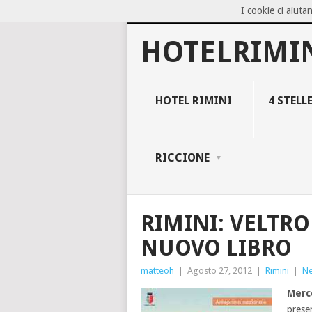
I cookie ci aiutan
NOW TRENDING:
BLOCCO 94, IL NEG
HOTELRIMI
HOTEL RIMINI
4 STELL
RICCIONE
RIMINI: VELTRO
NUOVO LIBRO
matteoh
|
Agosto 27, 2012
|
Rimini
|
N
Merc
presen