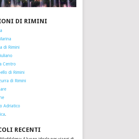
IONI DI RIMINI
ia
Marina
a di Rimini
iuliano
a Centro
llo di Rimini
urra di Rimini
are
one
o Adriatico
ica
.
COLI RECENTI
Maddalena: il luogo ideale per viaggi di