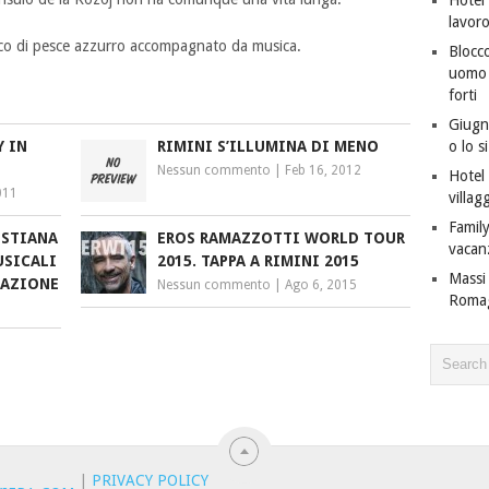
lavor
sco di pesce azzurro accompagnato da musica.
Blocco
uomo c
forti
Giugno
o lo s
Y IN
RIMINI S’ILLUMINA DI MENO
Nessun commento
|
Feb 16, 2012
Hotel 
011
villagg
Family
ESTIANA
EROS RAMAZZOTTI WORLD TOUR
vacan
USICALI
2015. TAPPA A RIMINI 2015
Massi 
VAZIONE
Nessun commento
|
Ago 6, 2015
Roma
|
PRIVACY POLICY