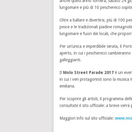
anche quest’anno tornerà, sabato 24 gi
lungomare e più di 10 pescherecci ospiter
Oltre a ballare e divertirsi, più di 100 pe
pesce e le tradizionali piadine romagno
lungomare e fuori dei locali, che proporr
Per un’unica e imperdibile serata, il Port
aperto, in cui i pescherecci cambieranno
galleggianti.
Il
Molo Street Parade 2017
è un event
in cui i veri protagonisti sono la musica it
emiliana.
Per scoprire gli artisti, il programma de
consultate il sito ufficiale: a breve ver
Maggiori info sul sito ufficiale:
www.mol