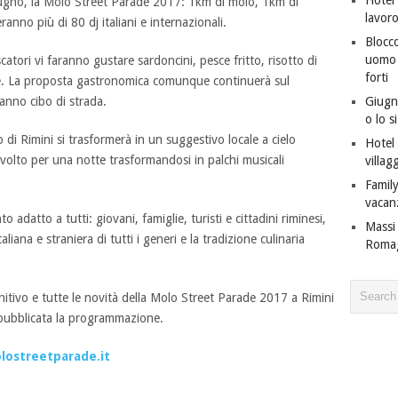
ugno, la Molo Street Parade 2017: 1km di molo, 1km di
lavor
anno più di 80 dj italiani e internazionali.
Blocco
uomo c
scatori vi faranno gustare sardoncini, pesce fritto, risotto di
forti
le. La proposta gastronomica comunque continuerà sul
Giugno
anno cibo di strada.
o lo s
o di Rimini si trasformerà in un suggestivo locale a cielo
Hotel 
 volto per una notte trasformandosi in palchi musicali
villagg
Family
vacan
o adatto a tutti: giovani, famiglie, turisti e cittadini riminesi,
Massi 
aliana e straniera di tutti i generi e la tradizione culinaria
Roma
finitivo e tutte le novità della Molo Street Parade 2017 a Rimini
rà pubblicata la programmazione.
ostreetparade.it