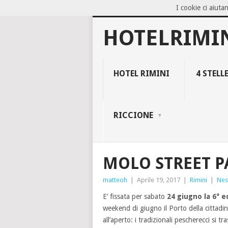
I cookie ci aiutan
NOW TRENDING:
BLOCCO 94, IL NEG
HOTELRIMI
HOTEL RIMINI
4 STELL
RICCIONE
MOLO STREET P
matteoh
|
Aprile 19, 2017
|
Rimini
|
Nes
E’ fissata per sabato
24 giugno la 6° e
weekend di giugno il Porto della cittadi
all’aperto: i tradizionali pescherecci si t