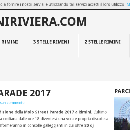
o a fornire i nostri servizi e utilizzando tali servizi accetti il loro utilizzo
M
OZIO ON...
GIUGNO A BELLARIA IGEA M...
FAMILY RESORT COLLECT
NIRIVIERA.COM
E RIMINI
3 STELLE RIMINI
2 STELLE RIMINI
ARADE 2017
PARC
sun commento
dizione
della
Molo Street Parade 2017 a Rimini
. L’ultimo
na emiliana dalle ore 18 diventerà una vera e propria discoteca
rasformeranno in consolle galleggianti in cui oltre
80 dj