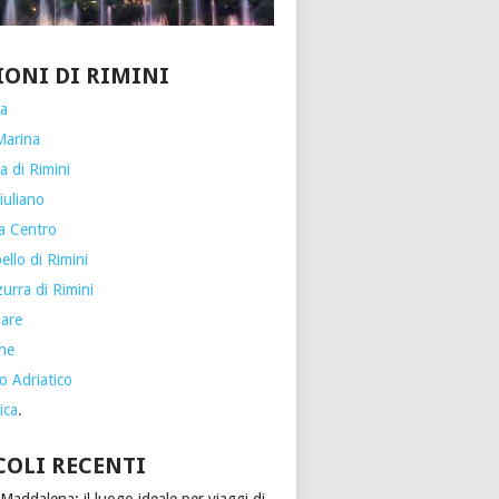
IONI DI RIMINI
ia
Marina
a di Rimini
iuliano
a Centro
llo di Rimini
urra di Rimini
are
one
o Adriatico
ica
.
COLI RECENTI
Maddalena: il luogo ideale per viaggi di