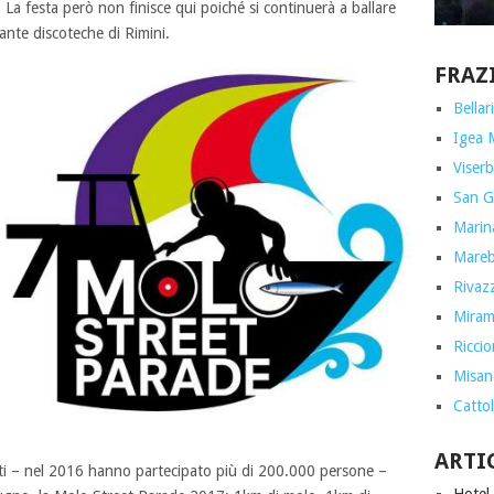
. La festa però non finisce qui poiché si continuerà a ballare
ante discoteche di Rimini.
FRAZ
Bellar
Igea 
Viserb
San G
Marin
Marebe
Rivazz
Miram
Ricci
Misan
Cattol
ARTI
nti – nel 2016 hanno partecipato più di 200.000 persone –
Hotel 