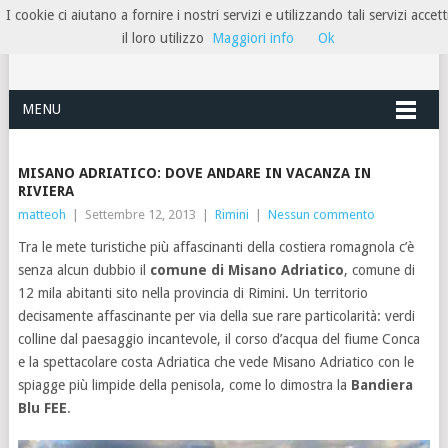
I cookie ci aiutano a fornire i nostri servizi e utilizzando tali servizi accett
HOTELRIMINIRIVIERA
il loro utilizzo
Maggiori info
Ok
MENU
MISANO ADRIATICO: DOVE ANDARE IN VACANZA IN
RIVIERA
matteoh
|
Settembre 12, 2013
|
Rimini
|
Nessun commento
Tra le mete turistiche più affascinanti della costiera romagnola c’è
senza alcun dubbio il
comune di Misano Adriatico
, comune di
12 mila abitanti sito nella provincia di Rimini. Un territorio
decisamente affascinante per via della sue rare particolarità: verdi
colline dal paesaggio incantevole, il corso d’acqua del fiume Conca
e la spettacolare costa Adriatica che vede Misano Adriatico con le
spiagge più limpide della penisola, come lo dimostra la
Bandiera
Blu FEE
.