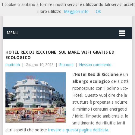
I cookie ci aiutano a fornire i nostri servizi e utilizzando tali servizi accett
HOTELRIMINIRIVIERA
il loro utilizzo
Maggiori info
Ok
MENU
HOTEL REX DI RICCIONE: SUL MARE, WIFI GRATIS ED
ECOLOGICO
matteoh
|
Giugno 10, 2013
|
Riccione
|
Nessun commento
L’
Hotel Rex di Riccione
è un
albergo ecologico
della città
riconosciuto con il bollino Eco-
Hotel. Questo vuol dire che la
struttura è propensa a ridurre
al minimo i consumi energetici
/ idrici, l’impatto ambientale, lo
smaltimento dei rifiuti e tanti
altri aspetti che potete
trovare a questa pagina dedicata
.