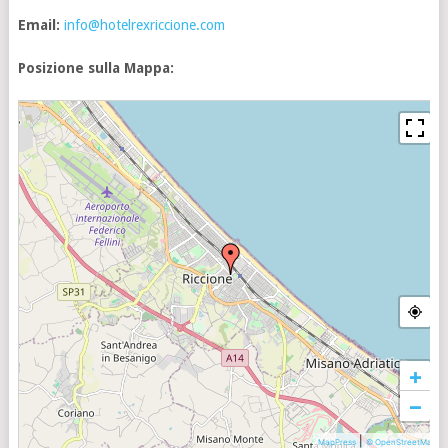
Email:
info@hotelrexriccione.com
Posizione sulla Mappa:
+
−
|
MapPress
© OpenStreetMap