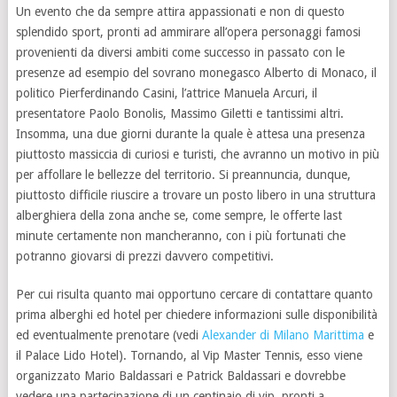
Un evento che da sempre attira appassionati e non di questo
splendido sport, pronti ad ammirare all’opera personaggi famosi
provenienti da diversi ambiti come successo in passato con le
presenze ad esempio del sovrano monegasco Alberto di Monaco, il
politico Pierferdinando Casini, l’attrice Manuela Arcuri, il
presentatore Paolo Bonolis, Massimo Giletti e tantissimi altri.
Insomma, una due giorni durante la quale è attesa una presenza
piuttosto massiccia di curiosi e turisti, che avranno un motivo in più
per affollare le bellezze del territorio. Si preannuncia, dunque,
piuttosto difficile riuscire a trovare un posto libero in una struttura
alberghiera della zona anche se, come sempre, le offerte last
minute certamente non mancheranno, con i più fortunati che
potranno giovarsi di prezzi davvero competitivi.
Per cui risulta quanto mai opportuno cercare di contattare quanto
prima alberghi ed hotel per chiedere informazioni sulle disponibilità
ed eventualmente prenotare (vedi
Alexander di Milano Marittima
e
il Palace Lido Hotel). Tornando, al Vip Master Tennis, esso viene
organizzato Mario Baldassari e Patrick Baldassari e dovrebbe
vedere una partecipazione di un centinaio di vip, pronti a