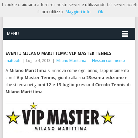
I cookie ci aiutano a fornire i nostri servizi e utilizzando tali servizi accett
HOTELRIMINIRIVIERA
il loro utilizzo
Maggiori info
Ok
MENU
EVENTI MILANO MARITTIMA: VIP MASTER TENNIS
matteoh
|
Luglio 4, 2013
|
Milano Marittima
|
Nessun commento
A
Milano Marittima
si rinnova come ogni anno, l’appuntamento
con il
Vip Master Tennis
, giunto alla sua
23esima edizione
e
che si terrà nei giorni
12 e 13 luglio presso il Circolo Tennis di
Milano Marittima
.